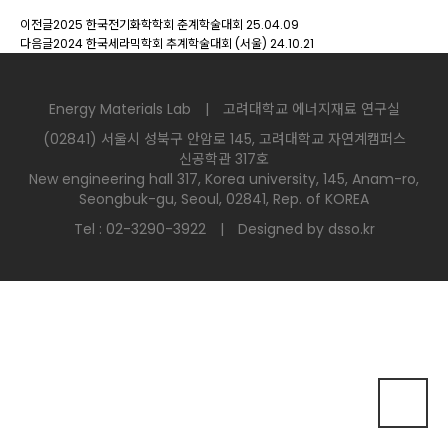
이전글
2025 한국전기화학학회 춘계학술대회
25.04.09
다음글
2024 한국세라믹학회 추계학술대회 (서울)
24.10.21
Energy Materials Lab | 고려대학교 에너지재료 연구실
(02841) 서울시 성북구 안암로 145, 고려대학교 자연계캠퍼스
신공학관 317호
New engineering hall 317, Korea university, 145, Anam-ro,
Seongbuk-gu, Seoul, 02841, Rep. of KOREA
Tel : 02-3290-3922 |
Designed by dsso.kr